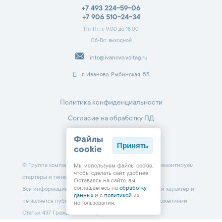
+7 493 224-59-06
+7 906 510-24-34
Пн-Пт: с 9.00 до 18.00
Сб-Вс: выходной
info@ivanovo.voltag.ru
г. Иваново, Рыбинская, 55
Политика конфиденциальности
Согласие на обработку ПД
Файлы
Принять
cookie
© Группа компаний «Вольтаж». Профессионально ремонтируем
Мы используем файлы cookie,
чтобы cделать сайт удобнее.
стартеры и генераторы с 1998 г.
Оставаясь на сайте, вы
соглашаетесь на
обработку
Вся информация на данном сайте носит справочный характер и
данных
и с
политикой
их
не является публичной офертой, определяемой положениями
использования.
Статьи 437 Гражданского кодекса РФ.